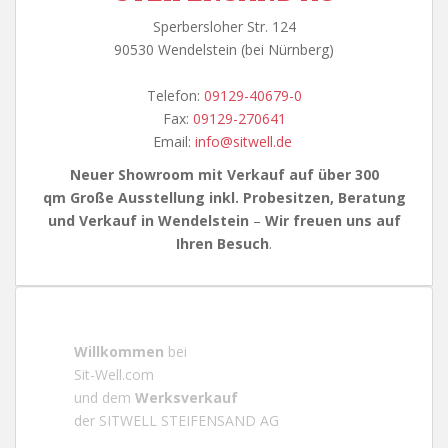
Sperbersloher Str. 124
90530 Wendelstein (bei Nürnberg)
Telefon:
09129-40679-0
Fax:
09129-270641
Email:
info@sitwell.de
Neuer Showroom mit Verkauf auf über 300
qm
Große Ausstellung inkl. Probesitzen, Beratung
und Verkauf in Wendelstein
–
Wir freuen uns auf
Ihren Besuch
.
Willkommen
bei
Sit-Well.com
und dem
Werksverkauf
der SITWELL STEIFENSAND AG