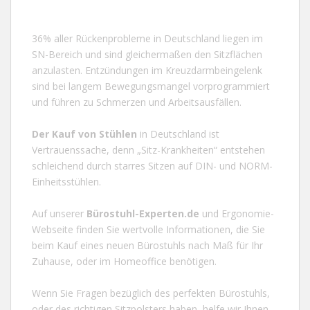
36% aller Rückenprobleme in
Deutschland
liegen im
SN-Bereich und sind gleichermaßen den Sitzflächen
anzulasten. Entzündungen im Kreuzdarmbeingelenk
sind bei langem Bewegungsmangel vorprogrammiert
und führen zu Schmerzen und Arbeitsausfällen.
Der Kauf von
Stühlen
in
Deutschland
ist
Vertrauenssache, denn „Sitz-Krankheiten“ entstehen
schleichend durch starres Sitzen auf DIN- und NORM-
Einheitsstühlen.
Auf unserer
Bürostuhl-Experten.de
und
Ergonomie-
Webseite
finden Sie wertvolle Informationen, die Sie
beim Kauf eines neuen Bürostuhls nach Maß für Ihr
Zuhause, oder im Homeoffice benötigen.
Wenn Sie Fragen bezüglich des perfekten Bürostuhls,
oder des richtigen Sitzpolsters haben, helfe wir Ihnen