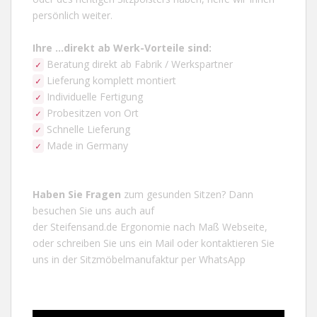
persönlich weiter.
Ihre ...direkt ab Werk-Vorteile
sind:
Beratung direkt ab Fabrik / Werkspartner
✓
Lieferung komplett montiert
✓
Individuelle Fertigung
✓
Probesitzen von Ort
✓
Schnelle Lieferung
✓
Made in Germany
✓
Haben Sie Fragen
zum gesunden Sitzen? Dann
besuchen Sie uns auch auf
der
Steifensand.de
Ergonomie nach Maß Webseite,
oder schreiben Sie uns ein
Mail
oder kontaktieren Sie
uns in der Sitzmöbelmanufaktur per
WhatsApp